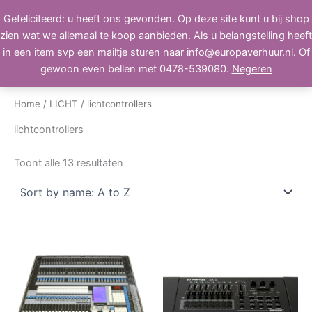
Ga
Gefeliciteerd: u heeft ons gevonden. Op deze site kunt u bij shop
BEELD, GELUID, LICHT
naar
zien wat we allemaal te koop aanbieden. Als u belangstelling heeft
de
in een item svp een mailtje sturen naar info@europaverhuur.nl. Of
inhoud
gewoon even bellen met 0478-539080.
Negeren
Home
/
LICHT
/ lichtcontrollers
lichtcontrollers
Toont alle 13 resultaten