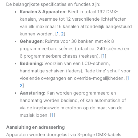
De belangrijkste specificaties en functies zijn:
Kanalen & Apparaten:
Biedt in totaal 192 DMX-
kanalen, waarmee tot 12 verschillende lichteffecten
van elk maximaal 16 kanalen afzonderlijk aangestuurd
kunnen worden.
[
1
,
2
]
Geheugen:
Ruimte voor 30 banken met elk 8
programmeerbare scènes (totaal ca. 240 scènes) en
6 programmeerbare chases (reeksen).
[
1
]
Bediening:
Voorzien van een LCD-scherm,
handmatige schuiven (faders), ‘fade time’ schuif voor
vloeiende overgangen en override-mogelijkheden.
[
1
,
2
]
Aansturing:
Kan worden geprogrammeerd en
handmatig worden bediend, of kan automatisch of
via de ingebouwde microfoon op de maat van de
muziek lopen.
[
1
]
Aansluiting en adressering
Apparaten worden doorgelust via 3-polige DMX-kabels,