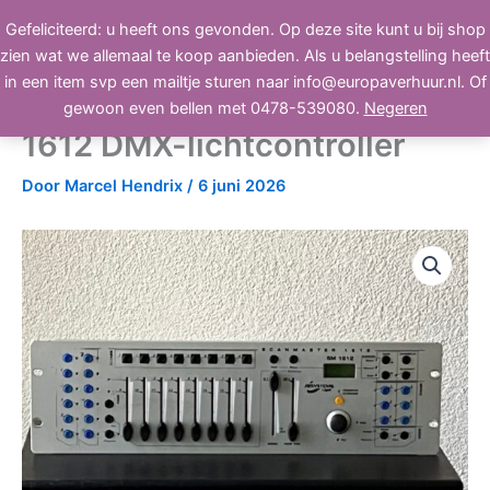
Ga
Gefeliciteerd: u heeft ons gevonden. Op deze site kunt u bij shop
BEELD, GELUID, LICHT
naar
zien wat we allemaal te koop aanbieden. Als u belangstelling heeft
de
in een item svp een mailtje sturen naar info@europaverhuur.nl. Of
inhoud
JB Systems Scanmaster SM-
gewoon even bellen met 0478-539080.
Negeren
1612 DMX-lichtcontroller
Door
Marcel Hendrix
/
6 juni 2026