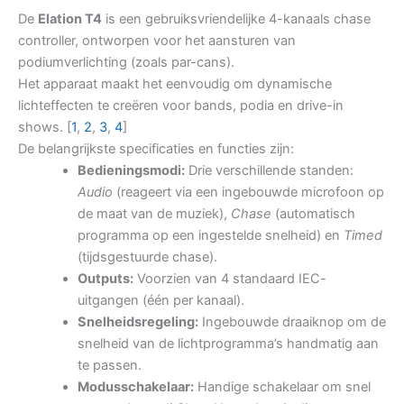
De
Elation T4
is een gebruiksvriendelijke 4-kanaals chase
controller, ontworpen voor het aansturen van
podiumverlichting (zoals par-cans).
Het apparaat maakt het eenvoudig om dynamische
lichteffecten te creëren voor bands, podia en drive-in
shows. [
1
,
2
,
3
,
4
]
De belangrijkste specificaties en functies zijn:
Bedieningsmodi:
Drie verschillende standen:
Audio
(reageert via een ingebouwde microfoon op
de maat van de muziek),
Chase
(automatisch
programma op een ingestelde snelheid) en
Timed
(tijdsgestuurde chase).
Outputs:
Voorzien van 4 standaard IEC-
uitgangen (één per kanaal).
Snelheidsregeling:
Ingebouwde draaiknop om de
snelheid van de lichtprogramma’s handmatig aan
te passen.
Modusschakelaar:
Handige schakelaar om snel