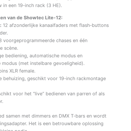
 in een 19-inch rack (3 HE).
en van de Showtec Lite-12:
:
12 afzonderlijke kanaalfaders met flash-buttons
der.
 voorgeprogrammeerde chases en één
e scène.
e bediening, automatische modus en
 modus (met instelbare gevoeligheid).
ins XLR female.
 behuizing, geschikt voor 19-inch rackmontage
hikt voor het “live” bedienen van parren of als
r.
oed samen met dimmers en DMX T-bars en wordt
dingsadapter. Het is een betrouwbare oplossing
 kleine podia