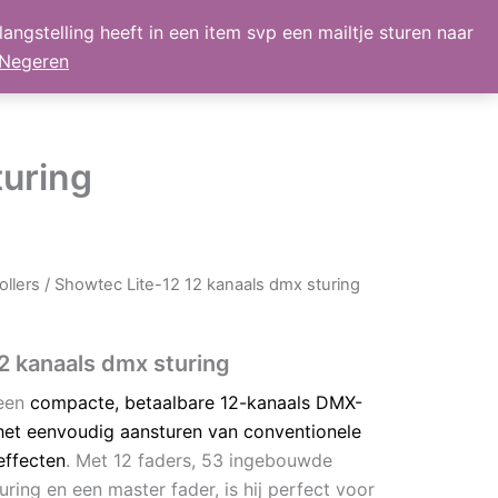
angstelling heeft in een item svp een mailtje sturen naar
lmand
Mijn Account
Nieuws
retour
Negeren
turing
ollers
/ Showtec Lite-12 12 kanaals dmx sturing
2 kanaals dmx sturing
een
compacte, betaalbare 12-kanaals DMX-
r het eenvoudig aansturen van conventionele
effecten
. Met 12 faders, 53 ingebouwde
ring en een master fader, is hij perfect voor