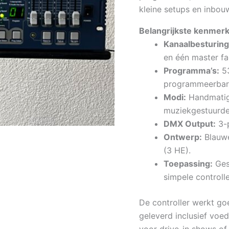
kleine setups en inbouw
Belangrijkste kenmerk
Kanaalbesturing
en één master fa
Programma’s:
53
programmeerbar
Modi:
Handmatig
muziekgestuurde
DMX Output:
3-p
Ontwerp:
Blauwe
(3 HE).
Toepassing:
Gesc
simpele controlle
De controller werkt g
geleverd inclusief voe
voor drive-in shows of