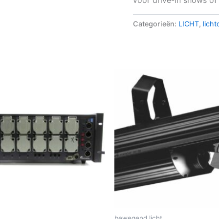
Categorieën:
LICHT
,
licht
bewegend licht