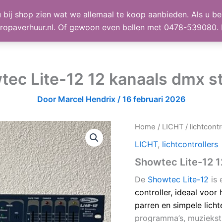
 bij shop zien wat we allemaal te koop aanbieden. Als u bel
TE KOOP
Shop
Winke
ropaverhuur.nl. Of gewoon even bellen met 0478-539080.
ec Lite-12 12 kanaals dmx s
Door
Marcel Hendrix
/
16 februari 2026
Home
/
LICHT
/
lichtcontr
LICHT
,
lichtcontrollers
Showtec Lite-12 1
De
Showtec Lite-12
is 
controller, ideaal voo
parren en simpele licht
programma’s, muziekstu