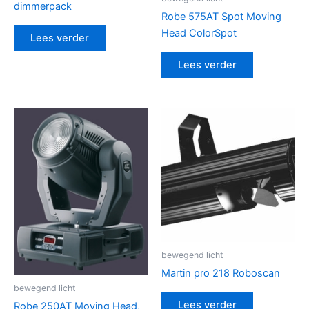
dimmerpack
Robe 575AT Spot Moving
Head ColorSpot
Lees verder
Lees verder
bewegend licht
Martin pro 218 Roboscan
bewegend licht
Lees verder
Robe 250AT Moving Head,