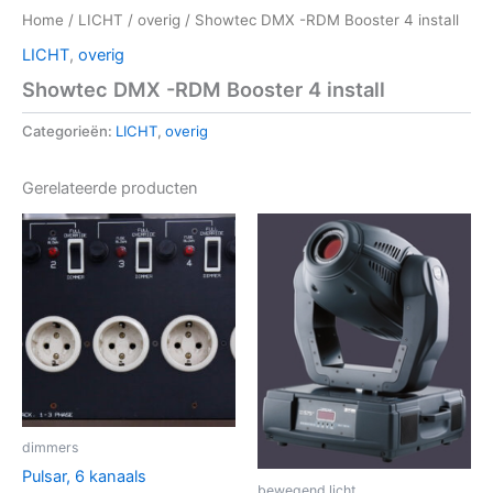
Home
/
LICHT
/
overig
/ Showtec DMX -RDM Booster 4 install
LICHT
,
overig
Showtec DMX -RDM Booster 4 install
Categorieën:
LICHT
,
overig
Gerelateerde producten
dimmers
Pulsar, 6 kanaals
bewegend licht