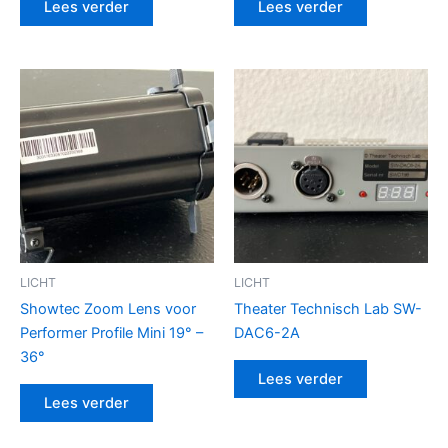
Lees verder
Lees verder
LICHT
LICHT
Showtec Zoom Lens voor
Theater Technisch Lab SW-
Performer Profile Mini 19° –
DAC6-2A
36°
Lees verder
Lees verder