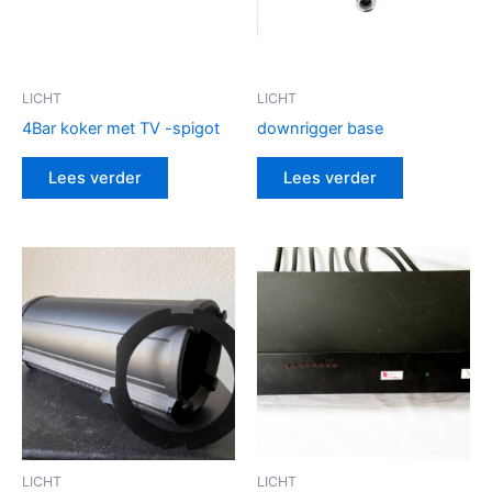
LICHT
LICHT
4Bar koker met TV -spigot
downrigger base
Lees verder
Lees verder
LICHT
LICHT