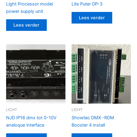
Light Processor model
Lite Puter DP-3
power supply unit
Lees verder
Lees verder
LICHT
LICHT
NJD IP16 dmx tot 0-10V
Showtec DMX -RDM
analoque interface
Booster 4 install