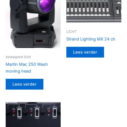
LICHT
Strand Lighting MX 24 ch
Lees verder
bewegend licht
Martin Mac 250 Wash
moving head
Lees verder