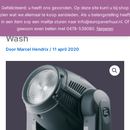
Ga
Gefeliciteerd: u heeft ons gevonden. Op deze site kunt u bij shop
BEELD, GELUID, LICHT
naar
zien wat we allemaal te koop aanbieden. Als u belangstelling heeft
de
in een item svp een mailtje sturen naar info@europaverhuur.nl. Of
inhoud
Robe 250AT Moving Head,
gewoon even bellen met 0478-539080.
Negeren
Wash
Door
Marcel Hendrix
/
11 april 2020