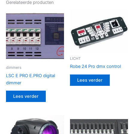
Gerelateerde producten
LICHT
Robe 24 Pro dmx control
dimmers
LSC E PRO E.PRO digital
Lees verder
dimmer
Lees verder