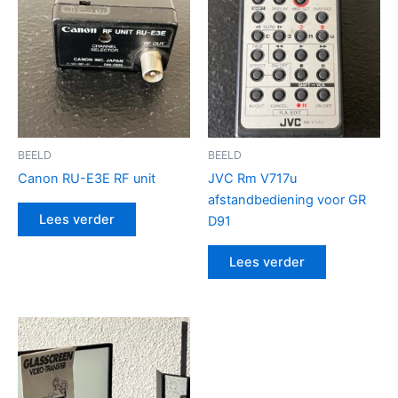
BEELD
BEELD
Canon RU-E3E RF unit
JVC Rm V717u
afstandbediening voor GR
Lees verder
D91
Lees verder