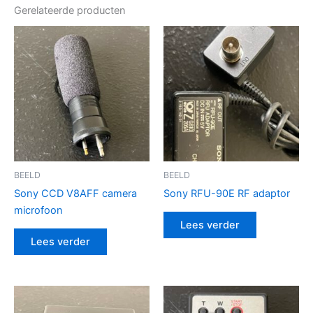
Gerelateerde producten
BEELD
BEELD
Sony CCD V8AFF camera
Sony RFU-90E RF adaptor
microfoon
Lees verder
Lees verder