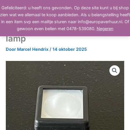
Ga
Gefeliciteerd: u heeft ons gevonden. Op deze site kunt u bij shop
BEELD, GELUID, LICHT
naar
zien wat we allemaal te koop aanbieden. Als u belangstelling heeft
de
in een item svp een mailtje sturen naar info@europaverhuur.nl. Of
inhoud
Unomat DC220SP camera
gewoon even bellen met 0478-539080.
Negeren
lamp
Door
Marcel Hendrix
/
14 oktober 2025