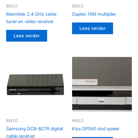
BEELD
BEELD
Marmitek 2.4 GHz cable
Duplex 16M multiplier
tuner en video receiver
Lees verder
Lees verder
BEELD
BEELD
Samsung DCB-B27R digital
Kiss DP540 dvd speler
cable receiver