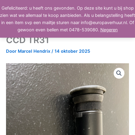
Ga
Gefeliciteerd: u heeft ons gevonden. Op deze site kunt u bij shop
BEELD, GELUID, LICHT
naar
zien wat we allemaal te koop aanbieden. Als u belangstelling heeft
de
in een item svp een mailtje sturen naar info@europaverhuur.nl. Of
inhoud
Sony viewfinder hoort bij
gewoon even bellen met 0478-539080.
Negeren
CCD TR31
Door
Marcel Hendrix
/
14 oktober 2025