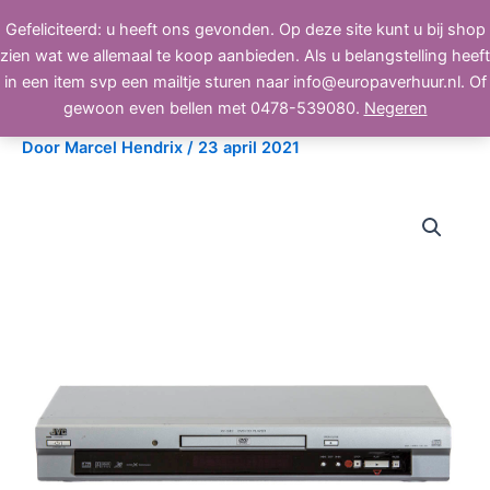
Ga
Gefeliciteerd: u heeft ons gevonden. Op deze site kunt u bij shop
BEELD, GELUID, LICHT
naar
zien wat we allemaal te koop aanbieden. Als u belangstelling heeft
de
in een item svp een mailtje sturen naar info@europaverhuur.nl. Of
inhoud
JVC XV-S42 dvd-cd speler
gewoon even bellen met 0478-539080.
Negeren
Door
Marcel Hendrix
/
23 april 2021