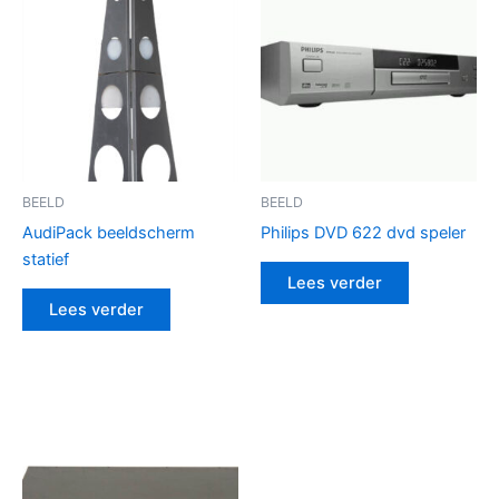
BEELD
BEELD
AudiPack beeldscherm
Philips DVD 622 dvd speler
statief
Lees verder
Lees verder