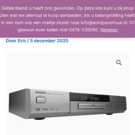
Ga
Gefeliciteerd: u heeft ons gevonden. Op deze site kunt u bij shop
BEELD, GELUID, LICHT
naar
zien wat we allemaal te koop aanbieden. Als u belangstelling heeft
de
in een item svp een mailtje sturen naar info@europaverhuur.nl. Of
inhoud
Philips DVD 622 dvd speler
gewoon even bellen met 0478-539080.
Negeren
Door
Eric
/
5 december 2020