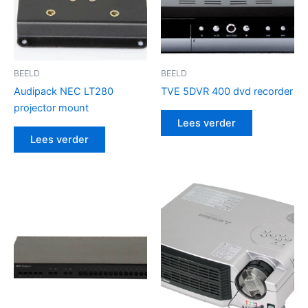
BEELD
BEELD
Audipack NEC LT280
TVE 5DVR 400 dvd recorder
projector mount
Lees verder
Lees verder