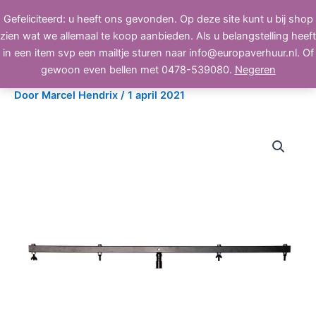
Ga
Gefeliciteerd: u heeft ons gevonden. Op deze site kunt u bij shop
BEELD, GELUID, LICHT
naar
zien wat we allemaal te koop aanbieden. Als u belangstelling heeft
de
in een item svp een mailtje sturen naar info@europaverhuur.nl. Of
inhoud
4Bar koker met TV -spigot
gewoon even bellen met 0478-539080.
Negeren
Door
Marcel Hendrix
/
1 april 2021