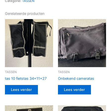
Categorie:
TASSEN
Gerelateerde producten
TASSEN
TASSEN
tas 10 fietstas 34x11x27
Onbekend cameratas
Lees verder
Lees verder