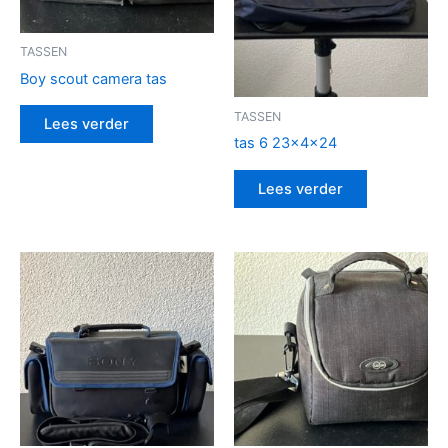
TASSEN
Boy scout camera tas
TASSEN
Lees verder
tas 6 23x4x24
Lees verder