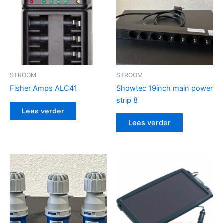
STROOM
STROOM
Fisher Amps ALC41
Showtec 19inch main power
strip 8
Lees verder
Lees verder