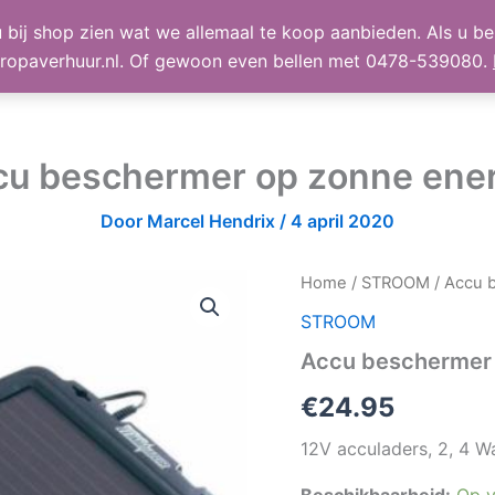
 bij shop zien wat we allemaal te koop aanbieden. Als u bel
TE KOOP
Shop
Winke
ropaverhuur.nl. Of gewoon even bellen met 0478-539080.
cu beschermer op zonne ener
Door
Marcel Hendrix
/
4 april 2020
Home
/
STROOM
/ Accu 
STROOM
Accu beschermer 
€
24.95
12V acculaders, 2, 4 W
Beschikbaarheid:
Op v