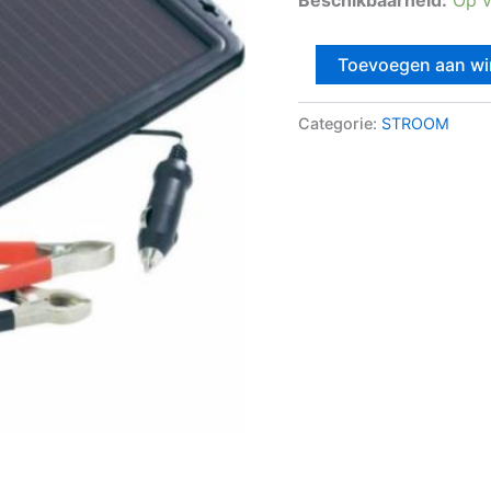
Accu
Toevoegen aan w
beschermer
op
zonne
Categorie:
STROOM
energie
aantal