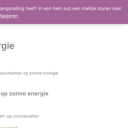
angstelling heeft in een item svp een mailtje sturen naar
lmand
Mijn Account
Nieuws
retour
Negeren
gie
beschermer op zonne energie
op zonne energie
att op zonnecellen
oorraad