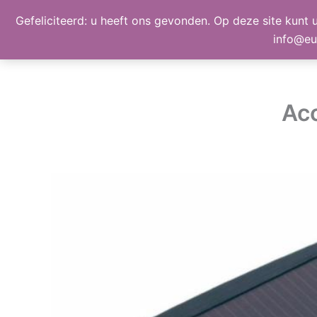
Ga
Gefeliciteerd: u heeft ons gevonden. Op deze site kunt u
BEELD, GELUID, LICHT
naar
info@eu
de
inhoud
Ac