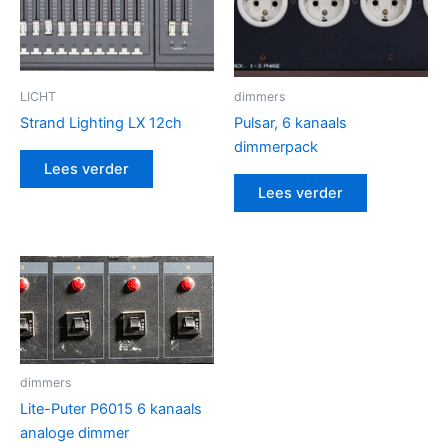
LICHT
dimmers
Strand Lighting LX 12ch
Pulsar, 6 kanaals
dimmerpack
Lees verder
Lees verder
dimmers
Lite-Puter P6015 6 kanaals
analoge dimmer