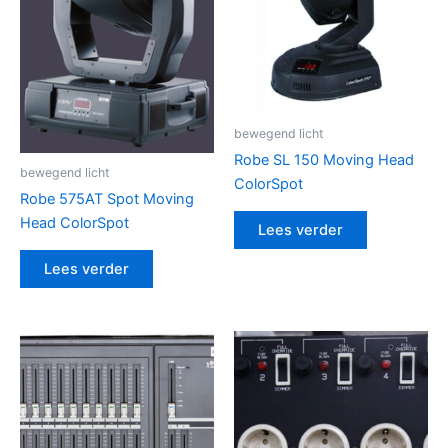
bewegend licht
Robe SL 150 Moving Head
bewegend licht
ColorSpot
Robe 575AT Spot Moving
Head ColorSpot
Lees verder
Lees verder