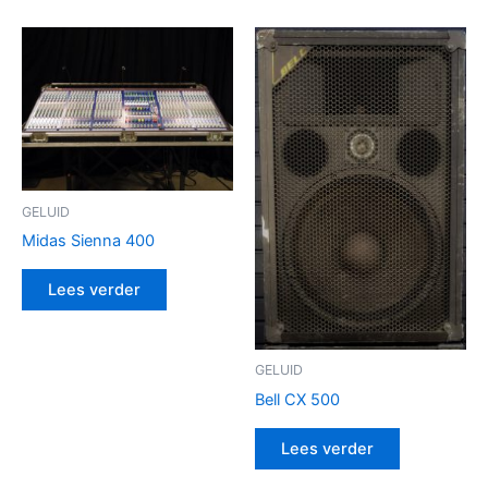
GELUID
Midas Sienna 400
Lees verder
GELUID
Bell CX 500
Lees verder