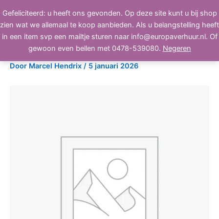
Ga
Gefeliciteerd: u heeft ons gevonden. Op deze site kunt u bij shop
BEELD, GELUID, LICHT
naar
zien wat we allemaal te koop aanbieden. Als u belangstelling heeft
de
in een item svp een mailtje sturen naar info@europaverhuur.nl. Of
inhoud
Crest Audio FCV440
gewoon even bellen met 0478-539080.
Negeren
Door
Marcel Hendrix
/
5 januari 2026