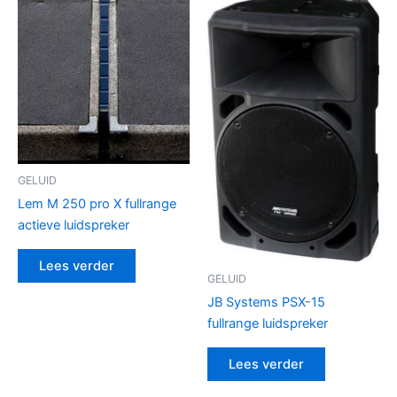
GELUID
Lem M 250 pro X fullrange
actieve luidspreker
Lees verder
GELUID
JB Systems PSX-15
fullrange luidspreker
Lees verder