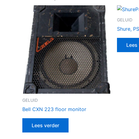
GELUID
Shure, P
Lees 
GELUID
Bell CXN 223 floor monitor
Lees verder