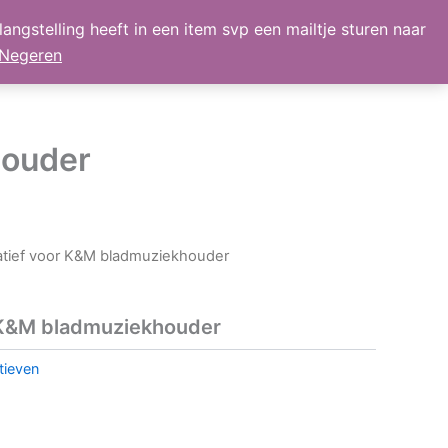
angstelling heeft in een item svp een mailtje sturen naar
lmand
Mijn Account
Nieuws
retour
Negeren
houder
atief voor K&M bladmuziekhouder
 K&M bladmuziekhouder
tieven