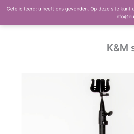
Ga
Gefeliciteerd: u heeft ons gevonden. Op deze site kunt u
BEELD, GELUID, LICHT
naar
info@eu
de
inhoud
K&M s