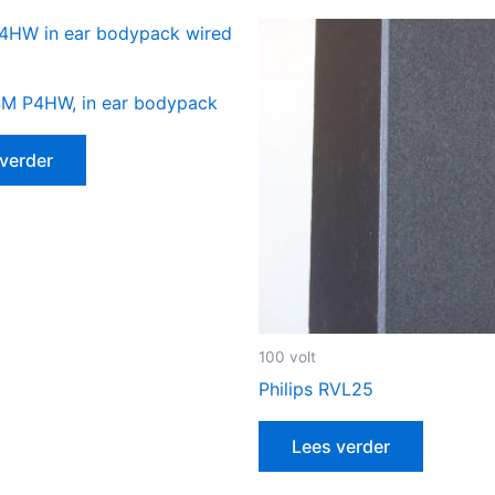
SM P4HW, in ear bodypack
verder
100 volt
Philips RVL25
Lees verder