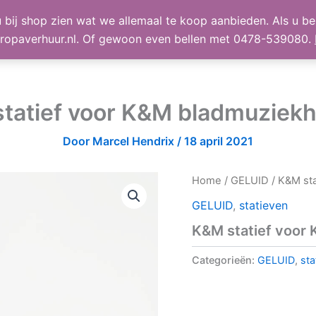
 bij shop zien wat we allemaal te koop aanbieden. Als u bel
TE KOOP
Shop
Winke
ropaverhuur.nl. Of gewoon even bellen met 0478-539080.
tatief voor K&M bladmuziek
Door
Marcel Hendrix
/
18 april 2021
Home
/
GELUID
/ K&M st
GELUID
,
statieven
K&M statief voor
Categorieën:
GELUID
,
sta