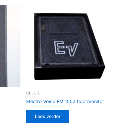
GELUID
Electro Voice FM 1502 floormonitor
Lees verder