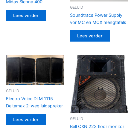
Midas Sienna 400
GELUID
Soundtracs Power Supply
Lees verder
vor MC en MCX mengtafels
Lees verder
GELUID
Electro Voice DLM 1115
Deltamax 2-weg luidspreker
GELUID
Lees verder
Bell CXN 223 floor monitor