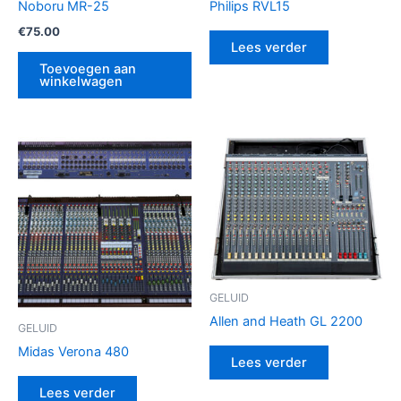
Noboru MR-25
Philips RVL15
€
75.00
Lees verder
Toevoegen aan
winkelwagen
GELUID
Allen and Heath GL 2200
GELUID
Midas Verona 480
Lees verder
Lees verder