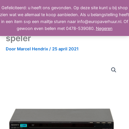
Ga
Gefeliciteerd: u heeft ons gevonden. Op deze site kunt u bij shop
BEELD, GELUID, LICHT
naar
zien wat we allemaal te koop aanbieden. Als u belangstelling heeft
de
in een item svp een mailtje sturen naar info@europaverhuur.nl. Of
inhoud
Sony DVP-NS32 cd-dvd
gewoon even bellen met 0478-539080.
Negeren
speler
Door
Marcel Hendrix
/
25 april 2021