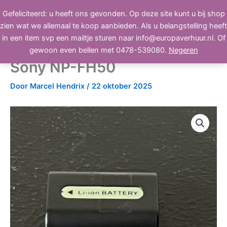
Ga
Gefeliciteerd: u heeft ons gevonden. Op deze site kunt u bij shop
BEELD, GELUID, LICHT
naar
zien wat we allemaal te koop aanbieden. Als u belangstelling heeft
de
in een item svp een mailtje sturen naar info@europaverhuur.nl. Of
inhoud
Jupio VS00023 Accu voor
gewoon even bellen met 0478-539080.
Negeren
Sony NP-FH50
Door
Marcel Hendrix
/
22 oktober 2025