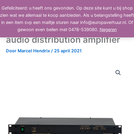
Ga
Gefeliciteerd: u heeft ons gevonden. Op deze site kunt u bij shop
BEELD, GELUID, LICHT
naar
zien wat we allemaal te koop aanbieden. Als u belangstelling heeft
de
in een item svp een mailtje sturen naar info@europaverhuur.nl. Of
inhoud
Kramer VS-10AR2 video
gewoon even bellen met 0478-539080.
Negeren
audio distribution amplifier
Door
Marcel Hendrix
/
25 april 2021