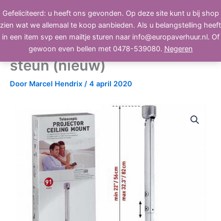
Ga
Gefeliciteerd: u heeft ons gevonden. Op deze site kunt u bij shop
BEELD, GELUID, LICHT
naar
zien wat we allemaal te koop aanbieden. Als u belangstelling heeft
de
in een item svp een mailtje sturen naar info@europaverhuur.nl. Of
inhoud
Barkan projector plafond
gewoon even bellen met 0478-539080.
Negeren
steun (nieuw)
Door
Marcel Hendrix
/
4 april 2020