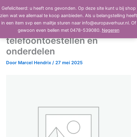
Ga
Gefeliciteerd: u heeft ons gevonden. Op deze site kunt u bij shop
BEELD, GELUID, LICHT
naar
zien wat we allemaal te koop aanbieden. Als u belangstelling heeft
de
in een item svp een mailtje sturen naar info@europaverhuur.nl. Of
inhoud
Siemens gigasets en kpn
gewoon even bellen met 0478-539080.
Negeren
telefoontoestellen en
onderdelen
Door
Marcel Hendrix
/
27 mei 2025