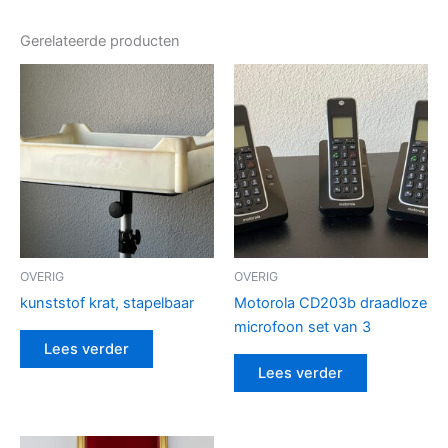
Gerelateerde producten
OVERIG
OVERIG
kunststof krat, stapelbaar
Motorola CD203b draadloze
microfoon set van 3
Lees verder
Lees verder