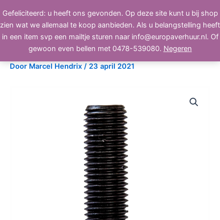
Ga
Gefeliciteerd: u heeft ons gevonden. Op deze site kunt u bij shop
BEELD, GELUID, LICHT
naar
zien wat we allemaal te koop aanbieden. Als u belangstelling heeft
de
in een item svp een mailtje sturen naar info@europaverhuur.nl. Of
inhoud
Bout M16, 45 mm
gewoon even bellen met 0478-539080.
Negeren
Door
Marcel Hendrix
/
23 april 2021