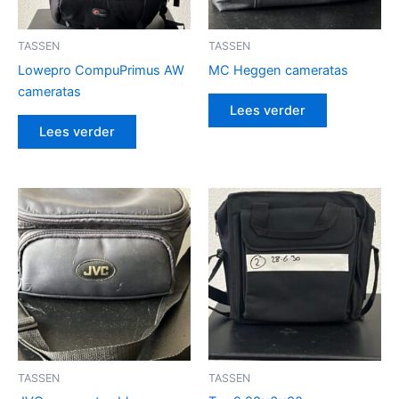
TASSEN
TASSEN
Lowepro CompuPrimus AW
MC Heggen cameratas
cameratas
Lees verder
Lees verder
TASSEN
TASSEN