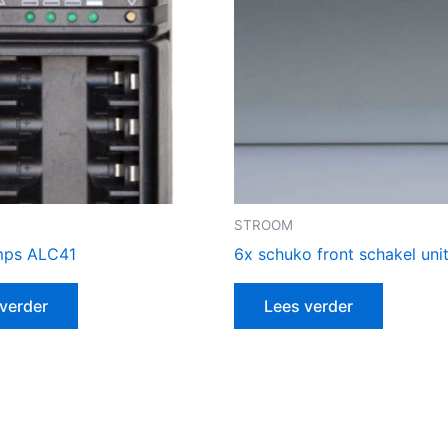
STROOM
mps ALC41
6x schuko front schakel uni
verder
Lees verder