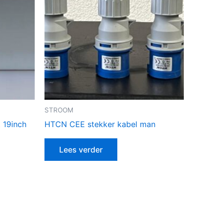
STROOM
t 19inch
HTCN CEE stekker kabel man
Lees verder