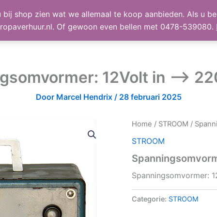
 bij shop zien wat we allemaal te koop aanbieden. Als u bel
TE KOOP
Shop
Winke
ropaverhuur.nl. Of gewoon even bellen met 0478-539080.
somvormer: 12Volt in –> 220
Door
Marcel Hendrix
/
28 februari 2025
Home
/
STROOM
/ Spanni
STROOM
Spanningsomvormer
Spanningsomvormer: 12V
Categorie:
STROOM