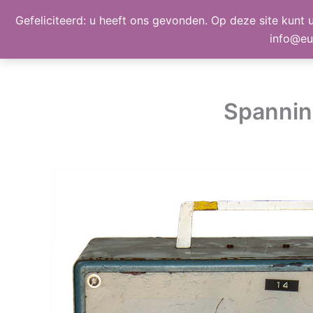
Ga
Gefeliciteerd: u heeft ons gevonden. Op deze site kunt u
BEELD, GELUID, LICHT
naar
info@eu
de
inhoud
Spanning