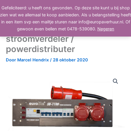
Ga
Gefeliciteerd: u heeft ons gevonden. Op deze site kunt u bij shop
BEELD, GELUID, LICHT
naar
zien wat we allemaal te koop aanbieden. Als u belangstelling heeft
de
in een item svp een mailtje sturen naar info@europaverhuur.nl. Of
inhoud
Eurolite SB-1100
gewoon even bellen met 0478-539080.
Negeren
stroomverdeler /
powerdistributer
Door
Marcel Hendrix
/
28 oktober 2020