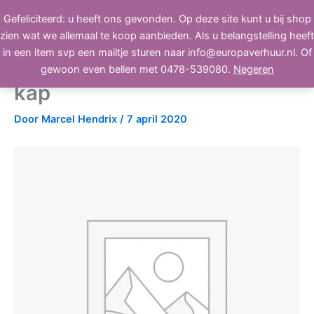
Ga
Gefeliciteerd: u heeft ons gevonden. Op deze site kunt u bij shop
BEELD, GELUID, LICHT
naar
zien wat we allemaal te koop aanbieden. Als u belangstelling heeft
de
in een item svp een mailtje sturen naar info@europaverhuur.nl. Of
inhoud
Sennheiser MZW 201 plop
gewoon even bellen met 0478-539080.
Negeren
kap
Door
Marcel Hendrix
/
7 april 2020