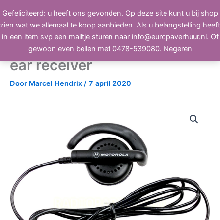
Ga
Gefeliciteerd: u heeft ons gevonden. Op deze site kunt u bij shop
BEELD, GELUID, LICHT
naar
zien wat we allemaal te koop aanbieden. Als u belangstelling heeft
de
in een item svp een mailtje sturen naar info@europaverhuur.nl. Of
inhoud
Motorola ENMN4013 flexible
gewoon even bellen met 0478-539080.
Negeren
ear receiver
Door
Marcel Hendrix
/
7 april 2020