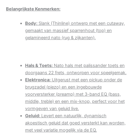
Belangrijkste Kenmerken:
Body:
Slank (Thinline) ontwerp met een cutaway,
gemaakt van massief sparrenhout (top) en
gelamineerd nato (rug & zijkanten).
Hals & Toets:
Nato hals met palissander toets en
doorgaans 22 frets, ontworpen voor speelgemak.
Elektronica:
Uitgerust met een pickup onder de
brugzadel (piezo) en een ingebouwde
voorversterker (preamp) met 3-band EQ (bass,
middle, treble) en een mix-knop, perfect voor het
vormgeven van geluid live.
Geluid:
Levert een natuurlijk, dynamisch
akoestisch geluid dat goed versterkt kan worden,
met veel variatie mogelijk via de EQ.