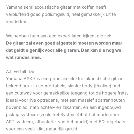
Yamaha semi acoustische gitaar met koffer, heeft
verbluffend goed podiumgeluid, heel gemakkelijk uit te
versterken.
We hebben hem aan een expert laten kijken, die zei:
De gitaar zal even goed afgesteld moeten worden maar
dat geldt eigenlijk voor alle gitaren. Dan kan die nog wel
wat rondes mee.
A.I. vertelt: De
Yamaha APX 7 is een populaire elektro-akoestische gitaar,
bekend om zijn comfortabele, slanke body (thinline) met
een cutaway voor gemakkelijke toegang tot de hogere frets,
ideaal voor live optredens, met een massief sparrenhouten
bovenblad, nato achter- en zijkanten, en een ingebouwd
pickup systeem (zoals het System 44 of het modernere
ART systeem, afhankelijk van het model) met EQ-regelaars
voor een veelzijdig, natuurlijk geluid
.