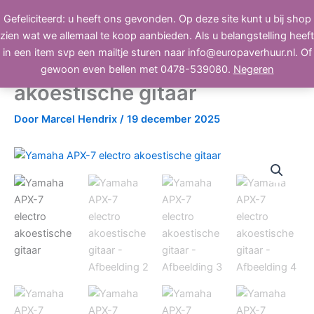
Ga
Gefeliciteerd: u heeft ons gevonden. Op deze site kunt u bij shop
BEELD, GELUID, LICHT
naar
zien wat we allemaal te koop aanbieden. Als u belangstelling heeft
de
in een item svp een mailtje sturen naar info@europaverhuur.nl. Of
inhoud
Yamaha APX-7 electro
gewoon even bellen met 0478-539080.
Negeren
akoestische gitaar
Door
Marcel Hendrix
/
19 december 2025