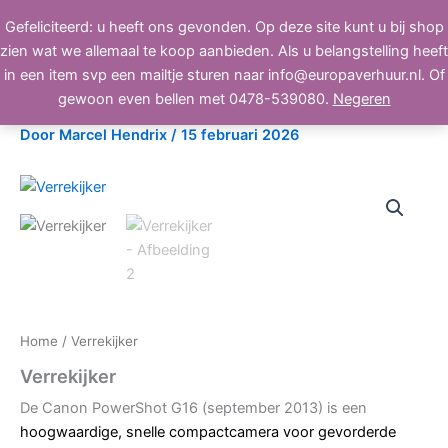
Ga
Gefeliciteerd: u heeft ons gevonden. Op deze site kunt u bij shop
BEELD, GELUID, LICHT
naar
zien wat we allemaal te koop aanbieden. Als u belangstelling heeft
de
in een item svp een mailtje sturen naar info@europaverhuur.nl. Of
inhoud
Verrekijker
gewoon even bellen met 0478-539080.
Negeren
Door
Marcel Hendrix
/
15 februari 2026
Home
/ Verrekijker
Verrekijker
De Canon PowerShot G16 (september 2013) is een
hoogwaardige, snelle compactcamera voor gevorderde