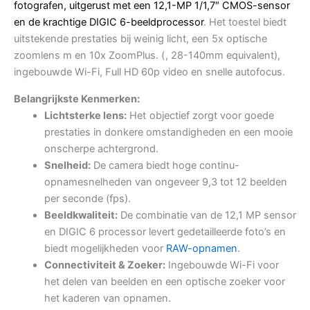
fotografen, uitgerust met een 12,1-MP 1/1,7″ CMOS-sensor
en de krachtige DIGIC 6-beeldprocessor
. Het toestel biedt
uitstekende prestaties bij weinig licht, een 5x optische
zoomlens m en 10x ZoomPlus. (
, 28-140mm equivalent),
ingebouwde Wi-Fi, Full HD 60p video en snelle autofocus.
Belangrijkste Kenmerken:
Lichtsterke lens:
Het
objectief zorgt voor goede
prestaties in donkere omstandigheden en een mooie
onscherpe achtergrond.
Snelheid:
De camera biedt hoge continu-
opnamesnelheden van ongeveer 9,3 tot 12 beelden
per seconde (fps).
Beeldkwaliteit:
De combinatie van de 12,1 MP sensor
en DIGIC 6 processor levert gedetailleerde foto’s en
biedt mogelijkheden voor
RAW-opnamen
.
Connectiviteit & Zoeker:
Ingebouwde Wi-Fi voor
het delen van beelden en een optische zoeker voor
het kaderen van opnamen.