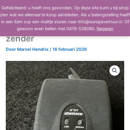
Ga
Gefeliciteerd: u heeft ons gevonden. Op deze site kunt u bij shop
BEELD, GELUID, LICHT
naar
zien wat we allemaal te koop aanbieden. Als u belangstelling heeft
de
in een item svp een mailtje sturen naar info@europaverhuur.nl. Of
inhoud
Shure ULX2-M2 bodypack
gewoon even bellen met 0478-539080.
Negeren
zender
Door
Marcel Hendrix
/
16 februari 2026