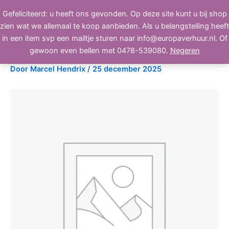
Ga
Gefeliciteerd: u heeft ons gevonden. Op deze site kunt u bij shop
BEELD, GELUID, LICHT
naar
zien wat we allemaal te koop aanbieden. Als u belangstelling heeft
de
in een item svp een mailtje sturen naar info@europaverhuur.nl. Of
inhoud
Master Audio M15 PA
gewoon even bellen met 0478-539080.
Negeren
Door
Marcel Hendrix
/
25 december 2025