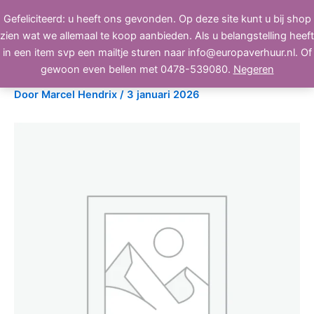
Ga
Gefeliciteerd: u heeft ons gevonden. Op deze site kunt u bij shop
BEELD, GELUID, LICHT
naar
zien wat we allemaal te koop aanbieden. Als u belangstelling heeft
de
in een item svp een mailtje sturen naar info@europaverhuur.nl. Of
inhoud
flightcase voor kabels, nr 6
gewoon even bellen met 0478-539080.
Negeren
Door
Marcel Hendrix
/
3 januari 2026