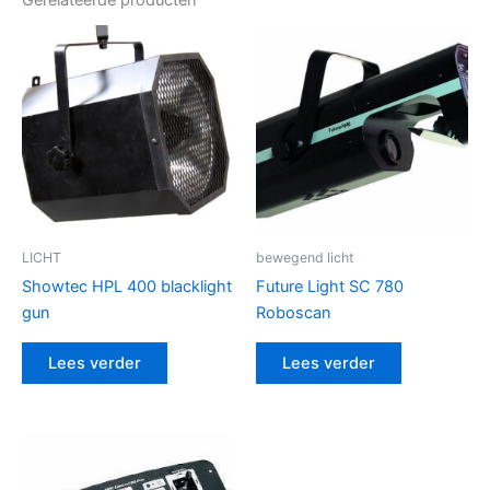
Gerelateerde producten
LICHT
bewegend licht
Showtec HPL 400 blacklight
Future Light SC 780
gun
Roboscan
Lees verder
Lees verder