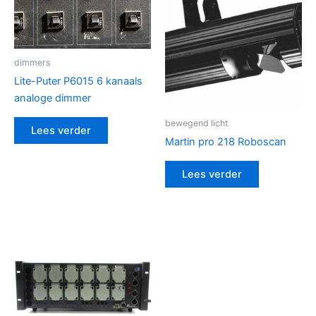
dimmers
Lite-Puter P6015 6 kanaals
analoge dimmer
bewegend licht
Lees verder
Martin pro 218 Roboscan
Lees verder