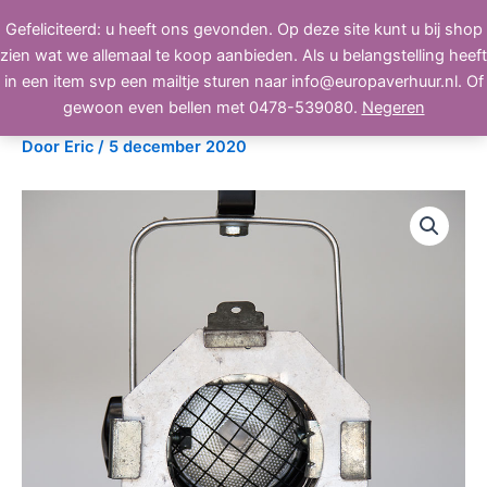
Ga
Gefeliciteerd: u heeft ons gevonden. Op deze site kunt u bij shop
BEELD, GELUID, LICHT
naar
zien wat we allemaal te koop aanbieden. Als u belangstelling heeft
de
in een item svp een mailtje sturen naar info@europaverhuur.nl. Of
inhoud
Par30, long, polish
gewoon even bellen met 0478-539080.
Negeren
Door
Eric
/
5 december 2020