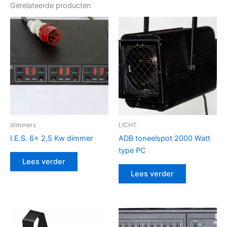
Gerelateerde producten
dimmers
LICHT
I.E.S. 6x 2,5 Kw dimmer
ADB toneelspot 2000 Watt
type PC
Lees verder
Lees verder