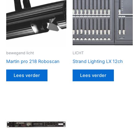
bewegend licht
LICHT
Martin pro 218 Roboscan
Strand Lighting LX 12ch
Lees verder
Lees verder