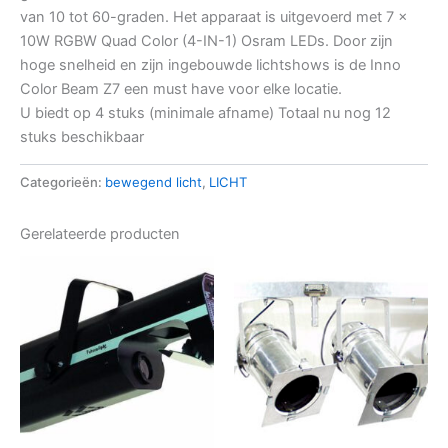
van 10 tot 60-graden. Het apparaat is uitgevoerd met 7 x
10W RGBW Quad Color (4-IN-1) Osram LEDs. Door zijn
hoge snelheid en zijn ingebouwde lichtshows is de Inno
Color Beam Z7 een must have voor elke locatie.
U biedt op 4 stuks (minimale afname) Totaal nu nog 12
stuks beschikbaar
Categorieën:
bewegend licht
,
LICHT
Gerelateerde producten