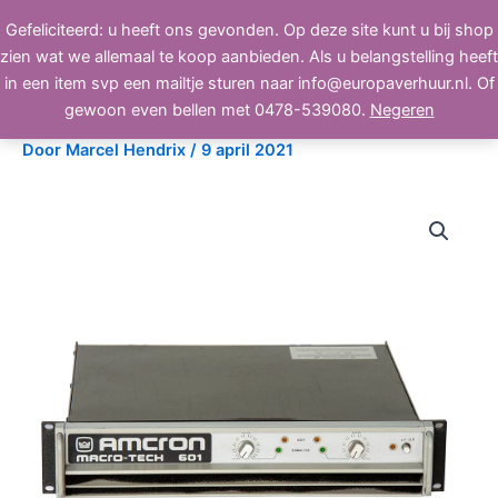
Ga
Gefeliciteerd: u heeft ons gevonden. Op deze site kunt u bij shop
BEELD, GELUID, LICHT
naar
zien wat we allemaal te koop aanbieden. Als u belangstelling heeft
de
in een item svp een mailtje sturen naar info@europaverhuur.nl. Of
inhoud
Crown Macro-Tech 601
gewoon even bellen met 0478-539080.
Negeren
Door
Marcel Hendrix
/
9 april 2021