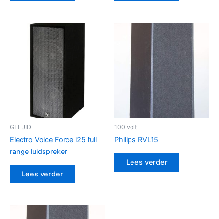
GELUID
100 volt
Electro Voice Force i25 full
Philips RVL15
range luidspreker
Lees verder
Lees verder