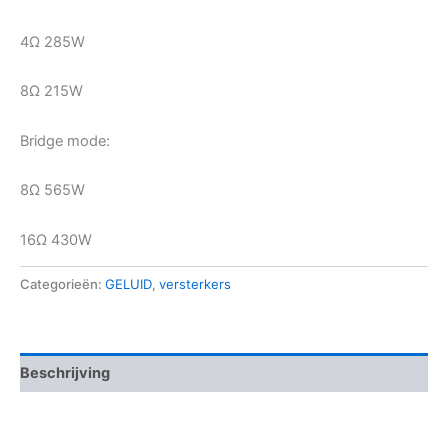
4Ω 285W
8Ω 215W
Bridge mode:
8Ω 565W
16Ω 430W
Categorieën:
GELUID
,
versterkers
Beschrijving