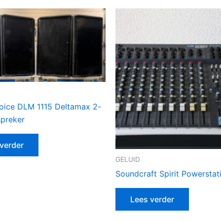
Voice DLM 1115 Deltamax 2-
spreker
verder
GELUID
Soundcraft Spirit Powerstat
Lees verder