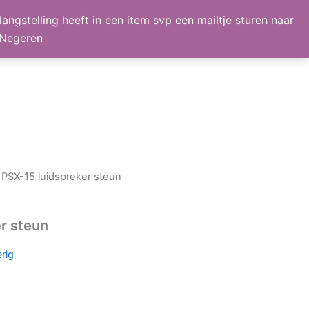
angstelling heeft in een item svp een mailtje sturen naar
lmand
Mijn Account
Nieuws
retour
Negeren
 PSX-15 luidspreker steun
r steun
rig