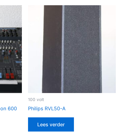
100 volt
ion 600
Philips RVL50-A
Lees verder