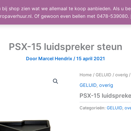
 bij shop zien wat we allemaal te koop aanbieden. Als u bel
TE KOOP
Shop
Winke
ropaverhuur.nl. Of gewoon even bellen met 0478-539080.
PSX-15 luidspreker steun
Door
Marcel Hendrix
/
15 april 2021
Home
/
GELUID
/
overig
/
GELUID
,
overig
PSX-15 luidspreke
Categorieën:
GELUID
,
ove