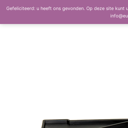
Ga
Gefeliciteerd: u heeft ons gevonden. Op deze site kunt u
BEELD, GELUID, LICHT
naar
info@eu
de
inhoud