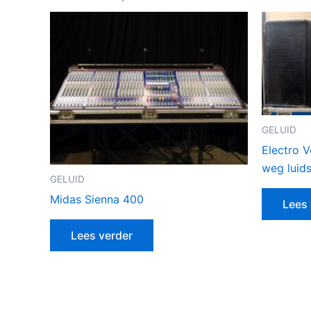
GELUID
Electro 
weg luid
GELUID
Midas Sienna 400
Lees 
Lees verder