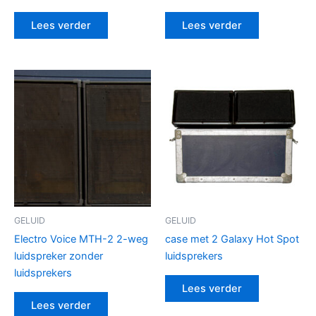
Lees verder
Lees verder
GELUID
GELUID
Electro Voice MTH-2 2-weg
case met 2 Galaxy Hot Spot
luidspreker zonder
luidsprekers
luidsprekers
Lees verder
Lees verder