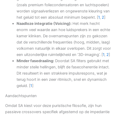
(zoals premium foliecondensatoren en luchtspoelen)
worden signaalverliezen en ongewenste kleuring van
het geluid tot een absoluut minimum beperkt.
[
1
,
2
]
Naadloze integratie (Voicing):
Het merk hecht
enorm veel waarde aan hoe luidsprekers in een echte
kamer klinken. De overnamepunten zijn zo gekozen
dat de verschillende frequenties (hoog, midden, laag)
volkomen natuurlijk in elkaar overlopen. Dit zorgt voor
een uitzonderlijke ruimtelijkheid en ‘3D-imaging’.
[
1
,
2
]
Minder fasedraaiing:
Doordat SA filters gebruikt met
minder steile hellingen, blijft de fasecoherentie intact.
Dit resulteert in een strakkere impulsrespons, wat je
terug hoort in een zeer ritmisch, snel en dynamisch
geluid.
[
1
]
Aandachtspunten
Omdat SA kiest voor deze puristische filosofie, zijn hun
passieve crossovers specifiek afgestemd op de impedantie