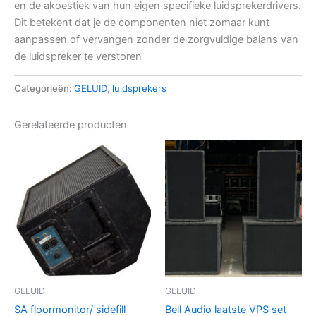
en de akoestiek van hun eigen specifieke luidsprekerdrivers.
Dit betekent dat je de componenten niet zomaar kunt
aanpassen of vervangen zonder de zorgvuldige balans van
de luidspreker te verstoren
Categorieën:
GELUID
,
luidsprekers
Gerelateerde producten
GELUID
GELUID
SA floormonitor/ sidefill
Bell Audio laatste VPS set