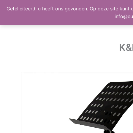
Ga
Gefeliciteerd: u heeft ons gevonden. Op deze site kunt u
BEELD, GELUID, LICHT
naar
info@eu
de
inhoud
K&