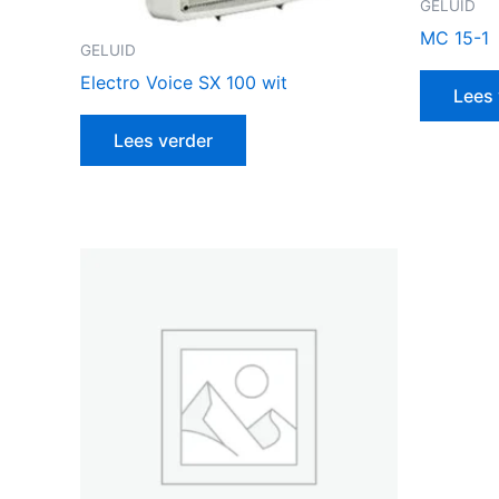
GELUID
MC 15-1
GELUID
Electro Voice SX 100 wit
Lees 
Lees verder