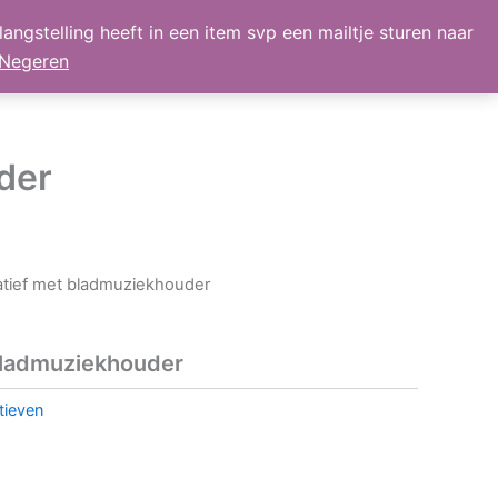
angstelling heeft in een item svp een mailtje sturen naar
lmand
Mijn Account
Nieuws
retour
Negeren
der
atief met bladmuziekhouder
bladmuziekhouder
tieven