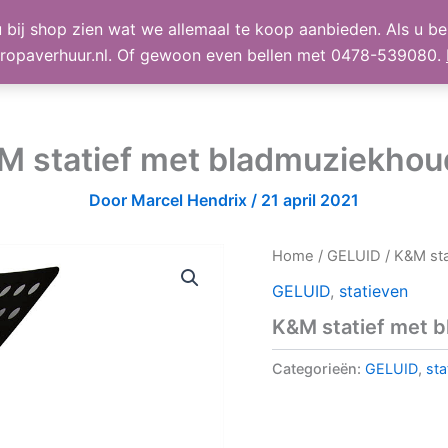
 bij shop zien wat we allemaal te koop aanbieden. Als u bel
TE KOOP
Shop
Winke
ropaverhuur.nl. Of gewoon even bellen met 0478-539080.
M statief met bladmuziekhou
Door
Marcel Hendrix
/
21 april 2021
Home
/
GELUID
/ K&M st
GELUID
,
statieven
K&M statief met 
Categorieën:
GELUID
,
sta