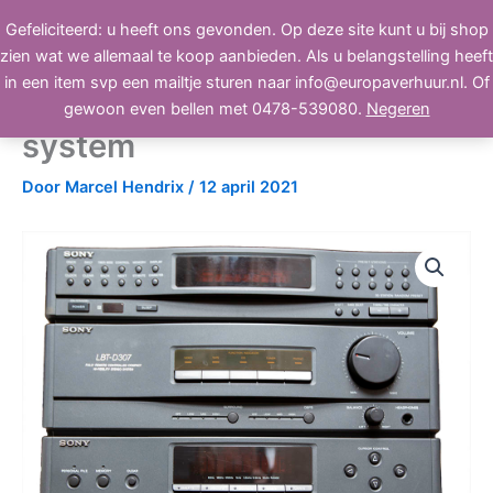
Ga
Gefeliciteerd: u heeft ons gevonden. Op deze site kunt u bij shop
BEELD, GELUID, LICHT
naar
zien wat we allemaal te koop aanbieden. Als u belangstelling heeft
de
in een item svp een mailtje sturen naar info@europaverhuur.nl. Of
inhoud
Sony LBT-D307 HiFi stereo
gewoon even bellen met 0478-539080.
Negeren
system
Door
Marcel Hendrix
/
12 april 2021