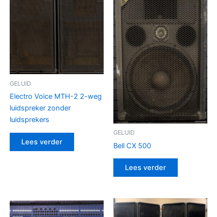
GELUID
Electro Voice MTH-2 2-weg
luidspreker zonder
luidsprekers
GELUID
Lees verder
Bell CX 500
Lees verder