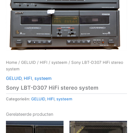
Home
/
GELUID
/
HIFI
/
systeem
/ Sony LBT-D307 HiFi stereo
system
GELUID
,
HIFI
,
systeem
Sony LBT-D307 HiFi stereo system
Categorieën:
GELUID
,
HIFI
,
systeem
Gerelateerde producten