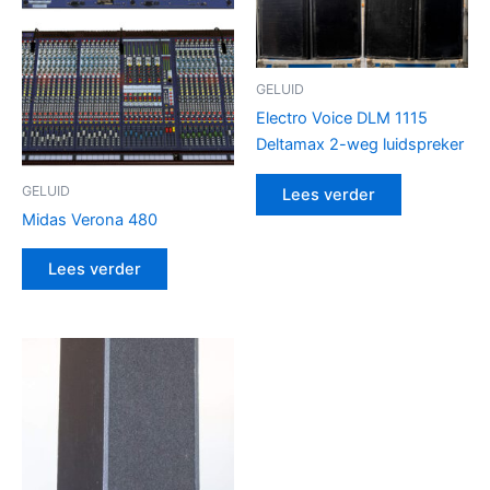
GELUID
Electro Voice DLM 1115
Deltamax 2-weg luidspreker
GELUID
Lees verder
Midas Verona 480
Lees verder