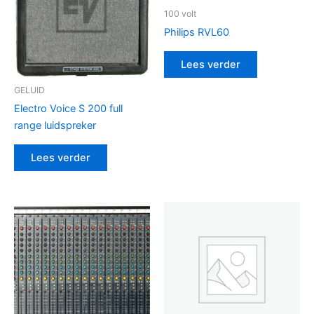
100 volt
Philips RVL60
Lees verder
GELUID
Electro Voice S 200 full
range luidspreker
Lees verder