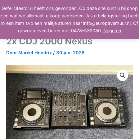
Ga
Gefeliciteerd: u heeft ons gevonden. Op deze site kunt u bij shop
BEELD, GELUID, LICHT
naar
zien wat we allemaal te koop aanbieden. Als u belangstelling heeft
de
in een item svp een mailtje sturen naar info@europaverhuur.nl. Of
inhoud
Pioneer set: 1x DJM 800 en
gewoon even bellen met 0478-539080.
Negeren
2x CDJ 2000 Nexus
Door
Marcel Hendrix
/
30 juni 2026