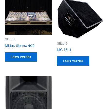
GELUID
GELUID
Midas Sienna 400
MC 15-1
Lees verder
Lees verder