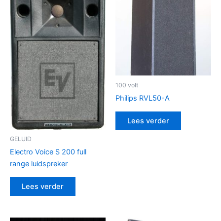
100 volt
Philips RVL50-A
Lees verder
GELUID
Electro Voice S 200 full
range luidspreker
Lees verder