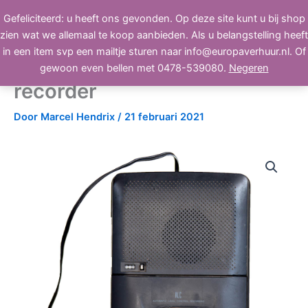
Ga
Gefeliciteerd: u heeft ons gevonden. Op deze site kunt u bij shop
BEELD, GELUID, LICHT
naar
zien wat we allemaal te koop aanbieden. Als u belangstelling heeft
de
in een item svp een mailtje sturen naar info@europaverhuur.nl. Of
inhoud
SuperTech portable cassette
gewoon even bellen met 0478-539080.
Negeren
recorder
Door
Marcel Hendrix
/
21 februari 2021