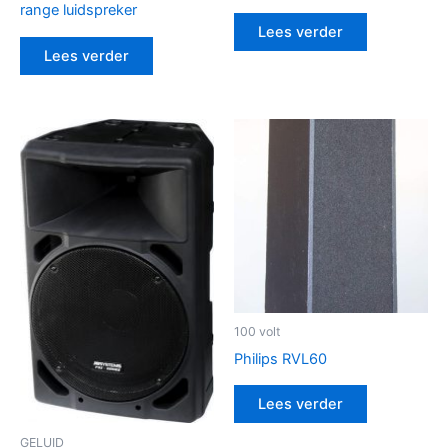
range luidspreker
Lees verder
Lees verder
100 volt
Philips RVL60
Lees verder
GELUID