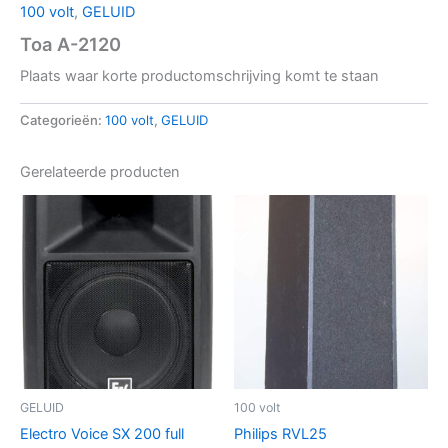
100 volt
,
GELUID
Toa A-2120
Plaats waar korte productomschrijving komt te staan
Categorieën:
100 volt
,
GELUID
Gerelateerde producten
GELUID
100 volt
Electro Voice SX 200 full
Philips RVL25