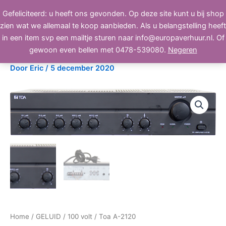
Ga
Gefeliciteerd: u heeft ons gevonden. Op deze site kunt u bij shop
BEELD, GELUID, LICHT
naar
zien wat we allemaal te koop aanbieden. Als u belangstelling heeft
de
in een item svp een mailtje sturen naar info@europaverhuur.nl. Of
inhoud
Toa A-2120
gewoon even bellen met 0478-539080.
Negeren
Door
Eric
/
5 december 2020
Home
/
GELUID
/
100 volt
/ Toa A-2120